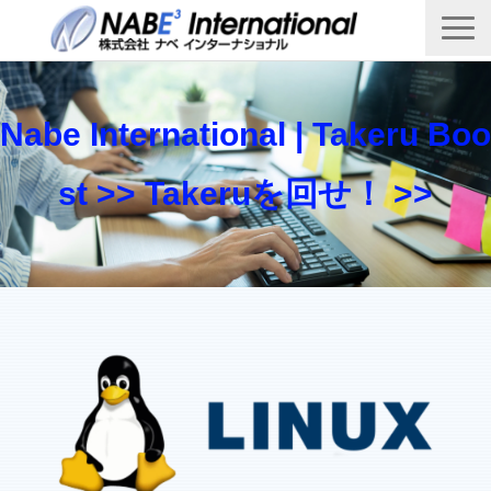
Top
製品・サービス一覧
Nabe International | Takeru Boo
Takeru Boost 技術情報ブログ
st >> Takeruを回せ！ >>
会社概要
お問い合わせ