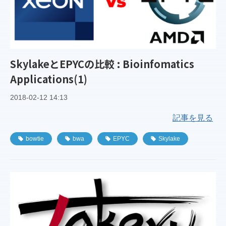
SkylakeとEPYCの比較 : Bioinfomatics
Applications(1)
2018-02-12 14:13
記事を見る
bowtie
bwa
EPYC
Skylake