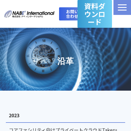
資料ダ
お問い
ウンロ
合わせ
ード
Top
製品・サービス一覧
沿革
Takeru Boost 技術情報ブログ
会社概要
お問い合わせ
2023
コアファシリティ向けプライベートクラウドTakeru