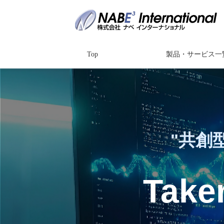
Top
製品・サービス一
"共創
Taker