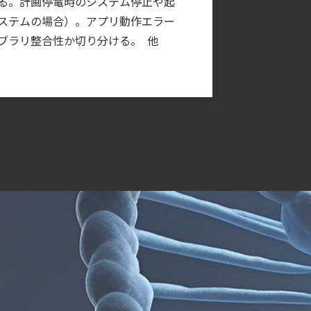
る。計画停電時のシステム停止や起
ステムの場合）。アプリ動作エラー
ブラリ整合性か切り分ける。 他