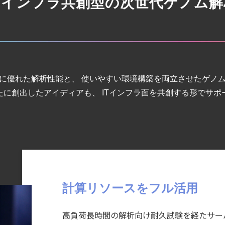
ITインフラ共創型の次世代ゲノム解
に優れた解析性能と、 使いやすい環境構築を両⽴させたゲノ
に創出したアイディアも、 ITインフラ⾯を共創する形でサ
計算リソースをフル活⽤
⾼負荷⻑時間の解析向け耐久試験を経たサー