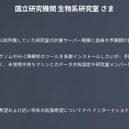
国⽴研究機関 ⽣物系研究室 さま
、以前所属していた研究室の計算サーバー規模と⾃⾝の予算額が
ピゲノムやHi-C等解析のツールを多数インストールしたいが
浅く、未使⽤⼿持ちマシンとのデータ共有設定や研究室メンバー
析希望および近い将来の拡張希望についてナベ インターナショ