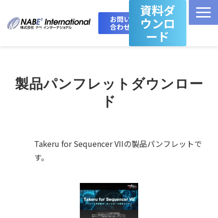
資料ダ
お問い
ウンロ
合わせ
ード
Top
製品パンフレットダウンロー
製品・サービス一覧
ド
Takeru Boost 技術情報ブログ
Takeru for Sequencer VIIの製品パンフレットで
会社概要
す。
お問い合わせ