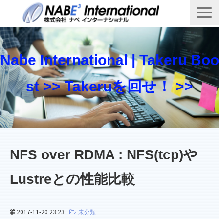
Top
製品・サービス一覧
Nabe International | Takeru Boo
Takeru Boost 技術情報ブログ
st >> Takeruを回せ！ >>
会社概要
お問い合わせ
NFS over RDMA : NFS(tcp)や
Lustreとの性能比較
2017-11-20 23:23
未分類