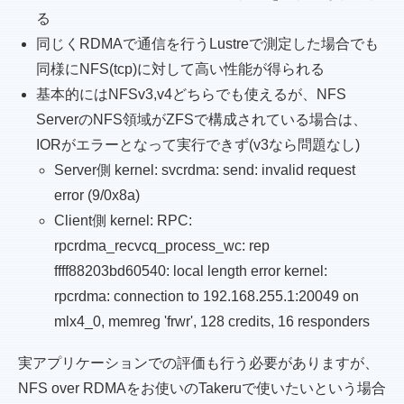
る
同じくRDMAで通信を行うLustreで測定した場合でも
同様にNFS(tcp)に対して高い性能が得られる
基本的にはNFSv3,v4どちらでも使えるが、NFS
ServerのNFS領域がZFSで構成されている場合は、
IORがエラーとなって実行できず(v3なら問題なし)
Server側 kernel: svcrdma: send: invalid request
error (9/0x8a)
Client側 kernel: RPC:
rpcrdma_recvcq_process_wc: rep
ffff88203bd60540: local length error kernel:
rpcrdma: connection to 192.168.255.1:20049 on
mlx4_0, memreg 'frwr', 128 credits, 16 responders
実アプリケーションでの評価も行う必要がありますが、
NFS over RDMAをお使いのTakeruで使いたいという場合