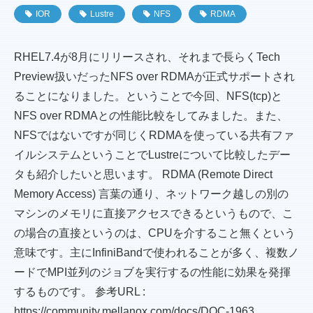
IOR
Lustre
NFS
RDMA
RHEL7.4が8月にリリースされ、それまで長らくTech
Preview扱いだったNFS over RDMAが正式サポートされ
ることになりました。ということで今回、NFS(tcp)と
NFS over RDMAとの性能比較をしてみました。また、
NFSではないですが同じくRDMAを使っている共有ファ
イルシステムということでLustreについて比較したデー
タも紹介したいと思います。 RDMA (Remote Direct
Memory Access) 言葉の通り、ネットワーク越しの別の
マシンのメモリに直接アクセスできるというもので、こ
の場合の直接というのは、CPUを介すること無くという
意味です。主にInfiniBandで使われることが多く、複数ノ
ードでMPI並列のジョブを実行するの性能に効果を発揮
するものです。 参考URL :
https://community.mellanox.com/docs/DOC-1963