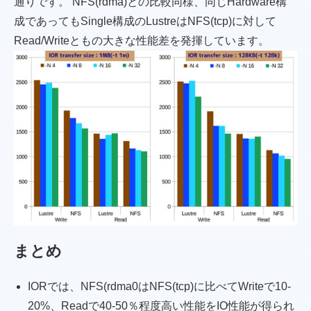
通りです。 NFS(rdma)との比較同様、同じHardware構
成であってもSingle構成のLustreはNFS(tcp)に対して
Read/Writeともの大きな性能差を発揮しています。
まとめ
IORでは、NFS(rdma0はNFS(tcp)に比べてWriteで10-
20%、Readで40-50％程度高い性能をIO性能が得られ