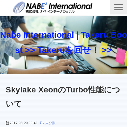
Top
製品・サービス一覧
Nabe International | Takeru Boo
Takeru Boost 技術情報ブログ
st >> Takeruを回せ！ >>
会社概要
お問い合わせ
Skylake XeonのTurbo性能につ
いて
2017-08-20 00:49
未分類