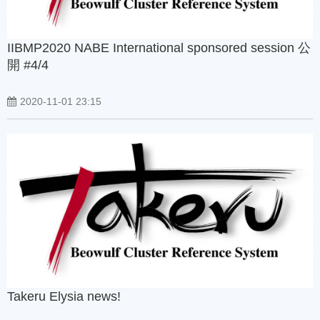
IIBMP2020 NABE International sponsored session 公
開 #4/4
2020-11-01 23:15
Takeru Elysia news!