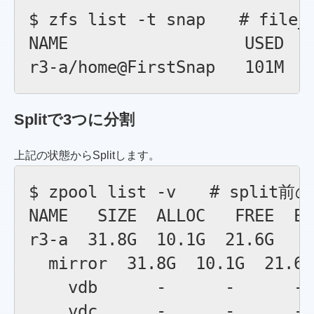
$ zfs list -t snap　　# 
NAME                  USED  A
Splitで3つに分割
上記の状態からSplitします。
$ zpool list -v　　# split前
NAME   SIZE  ALLOC   FREE  EX
r3-a  31.8G  10.1G  21.6G    
  mirror  31.8G  10.1G  21.6G
    vdb      -      -      - 
    vdc      -      -      - 