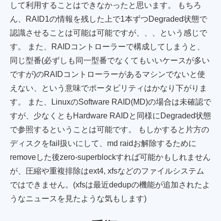
して利用することはできなかったと思います。 もちろ
ん、RAID1の情報を残した上で1本ずつDegraded状態で
認識させることは可能は可能ですが、、、という感じで
す。 また、RAIDコントローラーで構成してしまうと、
同じ型番(必ずしも同一型番でなくてもいいケースが多い
ですが)のRAIDコントローラーがあるマシンでないと使
えない、という意味でポータビリティはかなり下がりま
す。 また、LinuxのSoftware RAID(MD)の場合は未確認で
すが、少なくともHardware RAIDと同様にDegraded状態
で参照するということは可能です。 もしかすると片方の
ディスクをfail扱いにして、md raidお解除するために
removeした後zero-superblockすれば可能かもしれません
が、圧縮や重複排除はext4, xfsなどのファイルシステム
ではできません。(xfsは最近dedupの機能が追加されたよ
うなニュースを見たような気もします)