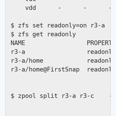
    vdd      -      -      - 
$ zfs set readonly=on
$ zfs get readonly

NAME                 PROPERTY
r3-a                 readonly
r3-a/home            readonly
r3-a/home@FirstSnap  readonly
$ zpool split r3-a r3
                        