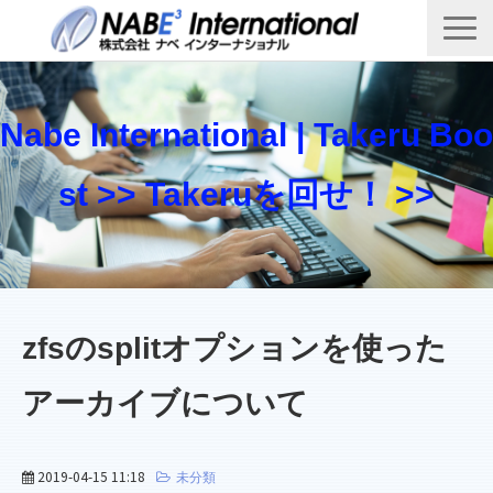
Top
製品・サービス一覧
Nabe International | Takeru Boo
Takeru Boost 技術情報ブログ
st >> Takeruを回せ！ >>
会社概要
お問い合わせ
zfsのsplitオプションを使った
アーカイブについて
2019-04-15 11:18
未分類