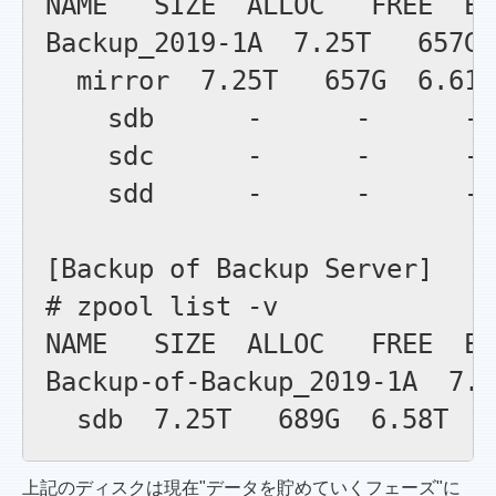
NAME   SIZE  ALLOC   FREE  EX
Backup_2019-1A  7.25T   657G 
  mirror  7.25T   657G  6.61T
    sdb      -      -      - 
    sdc      -      -      - 
    sdd      -      -      - 
[Backup of Backup Server]

# zpool list -v

NAME   SIZE  ALLOC   FREE  EX
Backup-of-Backup_2019-1A  7.2
上記のディスクは現在"データを貯めていくフェーズ"に