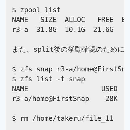
$ zpool list

NAME   SIZE  ALLOC   FREE  EX
r3-a  31.8G  10.1G  21.6G    
また、split後の挙動確認のために
$ zfs snap r3-a/home@FirstSnap
$ zfs list -t snap

NAME                  USED  A
r3-a/home@FirstSnap    28K   
$ rm /home/takeru/file_1