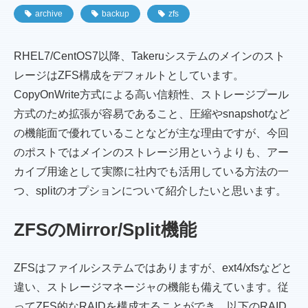
archive
backup
zfs
RHEL7/CentOS7以降、Takeruシステムのメインのスト
レージはZFS構成をデフォルトとしています。
CopyOnWrite方式による高い信頼性、ストレージプール
方式のため拡張が容易であること、圧縮やsnapshotなど
の機能面で優れていることなどが主な理由ですが、今回
のポストではメインのストレージ用というよりも、アー
カイブ用途として実際に社内でも活用している方法の一
つ、splitのオプションについて紹介したいと思います。
ZFSのMirror/Split機能
ZFSはファイルシステムではありますが、ext4/xfsなどと
違い、ストレージマネージャの機能も備えています。従
ってZFS的なRAIDを構成することができ、以下のRAID