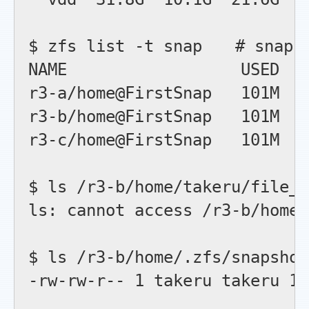
$ zfs list -t snap　　#
NAME                  USED  A
r3-a/home@FirstSnap   101M   
r3-b/home@FirstSnap   101M   
r3-c/home@FirstSnap   101M   
$ ls /r3-b/home/takeru
ls: cannot access /r3-b/home/
$ ls /r3-b/home/.zfs/snaps
-rw-rw-r-- 1 takeru takeru 10