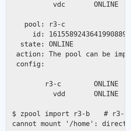
          vdc       ONLINE

   pool: r3-c

     id: 16155892436419908890

  state: ONLINE

 action: The pool can be impo
 config:

        r3-c        ONLINE

          vdd       ONLINE

$ zpool import r3-b　　# 
cannot mount '/home': directo