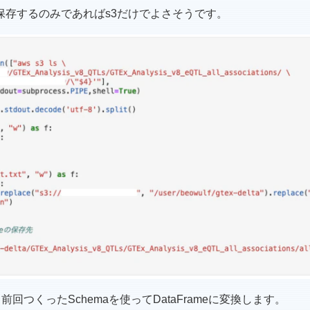
保存するのみであればs3だけでよさそうです。
回つくったSchemaを使ってDataFrameに変換します。