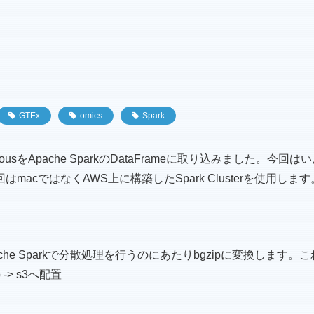
GTEx
omics
Spark
taneousをApache SparkのDataFrameに取り込みました。
acではなくAWS上に構築したSpark Clusterを使用します
pache Sparkで分散処理を行うのにあたりbgzipに変換しま
p -> s3へ配置