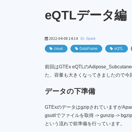
eQTLデータ編
2022-04-08 14:14
Spark
cloud
DataFrame
eQTL
前回はGTEx eQTLのAdipose_Subcu
た、容量も大きくなってきましたので今回はm
データの下準備
GTExのデータはgzipされていますがA
gsutilでファイルを取得 -> gunzip -> bgzi
という流れで前準備を行っています。