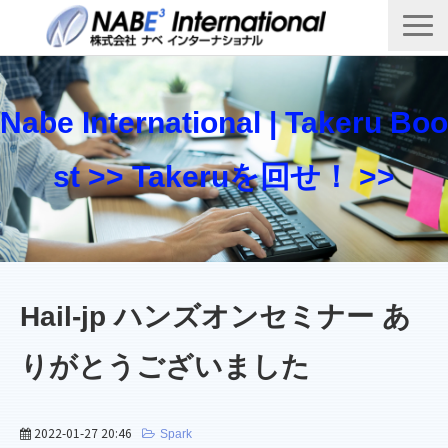
Top
製品・サービス一覧
Nabe International | Takeru Boo
Takeru Boost 技術情報ブログ
st >> Takeruを回せ！ >>
会社概要
お問い合わせ
Hail-jp ハンズオンセミナー あ
りがとうございました
2022-01-27 20:46
Spark