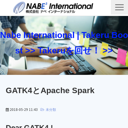
Top
製品・サービス一覧
Nabe International | Takeru Boo
Takeru Boost 技術情報ブログ
st >> Takeruを回せ！ >>
会社概要
お問い合わせ
GATK4とApache Spark
2018-05-29 11:43
未分類
Dear GATK4 !